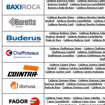
Calderas Baxiroca Sitges
-
Calderas Baxiroca Cubel
Baxiroca Vendrell
-
Calderas Baxiroca Castelldefe
Baxiroca Roda de Bara
-
Calderas Baxiroca Cunit
Calderas Beretta Sitges
-
Calderas Beretta Cubelle
Vendrell
-
Calderas Beretta Castelldefels
-
Calderas 
Calderas Beretta Cunit
-
Calderas Beretta Esplugu
Calderas Buderus Sitges
-
Calderas Buderus Cube
Buderus Vendrell
-
Calderas Buderus Castelldefels
Roda de Bara
-
Calderas Buderus Cunit
-
Calderas B
Calderas Chaffoteaux Sitges
-
Calderas Chaffote
Chaffoteaux Calafell
-
Calderas Chaffoteaux Ve
Chaffoteaux Granollers
-
Calderas Chaffoteaux Pe
Chaf
Calderas Cointra Sitges
-
Calderas Cointra Cubel
Vendrell
-
Calderas Cointra Castelldefels
-
Caldera
Calderas Cointra Cunit
-
Calderas Cointra Esplugues
Calderas Domusa Sitges
-
Calderas Domusa Cube
Domusa Vendrell
-
Calderas Domusa Castelldefels
-
Roda de Bara
-
Calderas Domusa Cunit
-
Calderas D
Calderas Fagor Sitges
-
Calderas Fagor Cubelles
-
Ca
Fagor Castelldefels
-
Calderas Fagor Gava
-
Calde