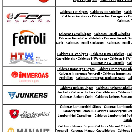
Fagor Esplugues
-
Calderas Fagor Cornel
Calderas Fer Sitges
-
Calderas Fer Cubelles
-
Calde
Calderas Fer Gava
-
Calderas Fer Tarragona
-
Ca
Calderas 
Calderas Ferroli Sitges
-
Calderas Ferroli Cubelles
Calderas Ferroli Castelldefels
-
Calderas Ferroli G
Cunit
-
Calderas Ferroli Esplugues
-
Calderas Ferroli 
Calderas HTW Sitges
-
Calderas HTW Cubelles
-
Cal
Castelldefels
-
Calderas HTW Gava
-
Calderas HTW 
-
Calderas HTW Cornella
-
Cal
Calderas Immergas Sitges
-
Calderas Immergas Cub
Calderas Immergas Vendrell
-
Calderas Immergas C
Pedralbes
-
Calderas Immergas Roda de Bara
-
Ca
Calderas Junkers Sitges
-
Calderas Junkers Cubelle
Vendrell
-
Calderas Junkers Castelldefels
-
Calderas 
Calderas Junkers Cunit
-
Calderas Junkers Esplugu
Calderas Lamborghini Sitges
-
Calderas Lamborghi
Lamborghini Calafell
-
Calderas Lamborghini Ven
Lamborghini Granollers
-
Calderas Lamborghini Ped
Lambo
Calderas Manaut Sitges
-
Calderas Manaut Cubelle
Vendrell
-
Calderas Manaut Castelldefels
-
Calderas