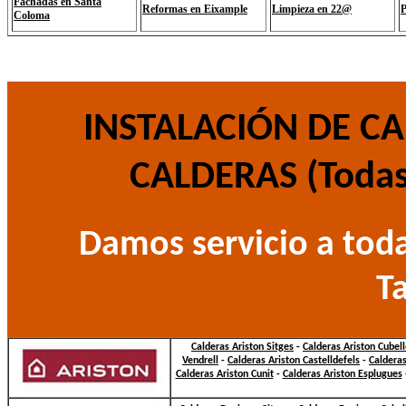
Fachadas en Santa
Reformas en Eixample
Limpieza en 22@
P
Coloma
INSTALACIÓN DE CA
CALDERAS (Todas
Damos servicio a toda
T
Calderas Ariston Sitges
-
Calderas Ariston Cubel
Vendrell
-
Calderas Ariston Castelldefels
-
Caldera
Calderas Ariston Cunit
-
Calderas Ariston Esplugues