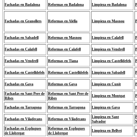
Fachadas en Badalona
Reformas en Badalona
Limpieza en Badalona
P
Fachadas en Granollers
Reformas en Alella
Limpieza en Masnou
P
Fachadas en Sabadell
Reformas en Masnou
Limpieza en Calafell
P
Fachadas en Calafell
Reformas en Calafell
Limpieza en Vendrell
P
Fachadas en Vendrell
Reformas en Tiana
Limpieza en Castelldefels
P
Fachadas en Castelldefels
Reformas en Castelldefels
Limpieza en Sabadell
P
Fachadas en Gava
Reformas en Gava
Limpieza en Cunit
P
Fachadas en Sant Pere de
Reformas en Sant Pere de
Limpieza en Montgat
P
Ribes
Ribes
Fachadas en Tarragona
Reformas en Tarragona
Limpieza en Gava
P
Limpieza en Sant
P
Fachadas en Viladecans
Reformas en Viladecans
Salvador
S
Fachadas en Esplugues
Reformas en Esplugues
Limpieza en Bellvei
P
de Llobregat
de Llobregat