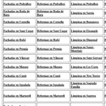
Fachadas en Pedralbes
Reformas en Pedralbes
Limpieza en Pedralbes
P
Fachadas en Roda de
Reformas en Roda de
Limpieza en Sarria
P
Bara
Bara
Fachadas en Cornella
Reformas en Cornella
Limpieza en Bonanova
P
Fachadas en Sant Cugat
Reformas en Sant Cugat
Limpieza en Eixample
P
Fachadas en Rubi
Reformas en Rubi
Limpieza en Diagonal
P
Limpieza en Sants-
Fachadas en Premia
Reformas en Premia
P
Montjuic
Fachadas en Vilassar
Reformas en Vilassar
Limpieza en Sant Gervasi
P
Fachadas en Mataro
Reformas en Mataro
Limpieza en Les Corts
P
Fachadas en Cunit
Reformas en Cunit
Limpieza en Tres Torres
P
Limpieza en Sagrada
Fachadas en Igualada
Reformas en Igualada
P
Familia
Fachadas en Martorell
Reformas en Martorell
Limpieza en Sagrera
P